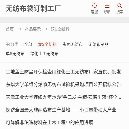



无纺布袋订制工厂
客服
导航
搜索
首页
产品展示
双S全新料


分类
全部
双S全新料
彩色无纺布
无纺布制品
单S无纺布
绿化土工无纺布
工地盖土防尘环保检查用绿化土工无纺布厂家直供、批发
东华大学单组分熔喷无纺布试验机采购项目公开招标公告
天津工业大学连续九年承办“金三发·兰精·安德里茨”杯全国大学生非织造材料开发与应用大赛
探访全国最大非织造布生产基地——小口罩带动大产业
可降解非织造材料在土木工程中的应用进展