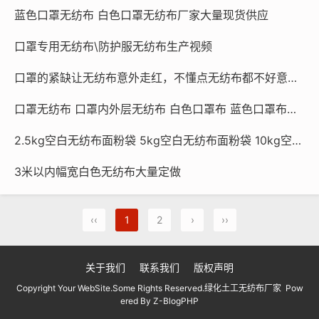
蓝色口罩无纺布 白色口罩无纺布厂家大量现货供应
口罩专用无纺布\防护服无纺布生产视频
口罩的紧缺让无纺布意外走红，不懂点无纺布都不好意思说戴了口罩
口罩无纺布 口罩内外层无纺布 白色口罩布 蓝色口罩布现货 订做
2.5kg空白无纺布面粉袋 5kg空白无纺布面粉袋 10kg空白无纺布面粉袋可定制生产发货
3米以内幅宽白色无纺布大量定做
‹‹
1
2
›
››
关于我们
联系我们
版权声明
Copyright Your WebSite.Some Rights Reserved.绿化土工无纺布厂家 Pow
ered By
Z-BlogPHP