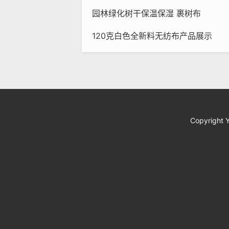
园林绿化树干保温保湿 裹树布
120克白色全新料无纺布产品展示
Copyright