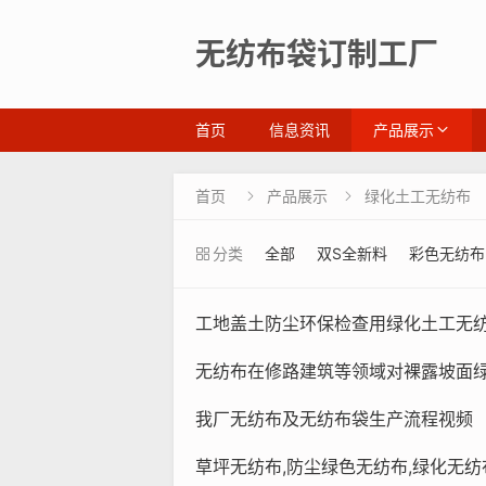
无纺布袋订制工厂
首页
信息资讯
产品展示
首页
产品展示
绿化土工无纺布


分类
全部
双S全新料
彩色无纺布
工地盖土防尘环保检查用绿化土工无
无纺布在修路建筑等领域对裸露坡面
我厂无纺布及无纺布袋生产流程视频
草坪无纺布,防尘绿色无纺布,绿化无纺