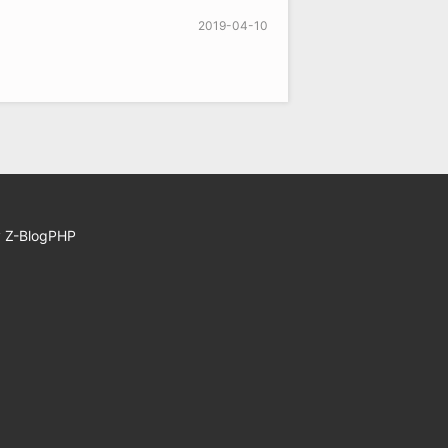
2019-04-10
y
Z-BlogPHP