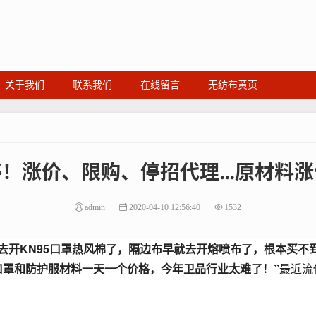
关于我们
联系我们
在线留言
无纺布黄页
停！涨价、限购、停招代理…原材料涨
admin
2020-04-10 12:56:40
1532
去开KN95口罩热风棉了，隔边布早就去开熔喷布了，根本买不
口罩和防护服材料一天一个价格，今年卫品行业太难了！”
最近流