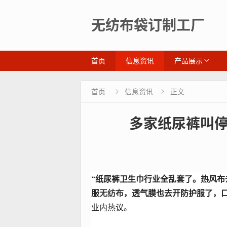
无纺布袋订制工厂
首页
信息资讯
产品展示
首页
信息资讯
正文


多家纸尿裤叫
“纸尿裤卫生巾行业全乱套了。热风布
服
无纺布
，透气膜也去开防护服了，
业内热议。