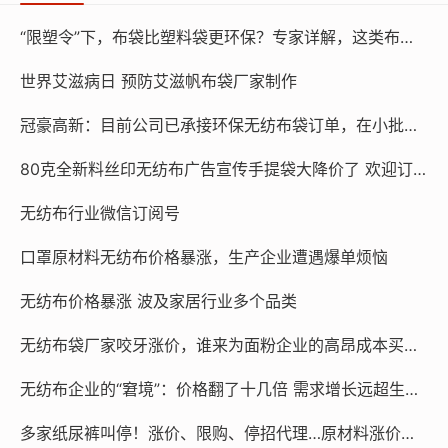
到聚丙烯，聚丙烯进一步可制成聚丙烯纤维，也就是我们
“限塑令”下，布袋比塑料袋更环保？专家详解，这类布袋比塑料污染更严重
平时所说的丙纶。聚丙烯纤维（丙纶）是生产
无纺布
的主
要纤维原料，但并不是唯一的原料，聚酯纤维（涤纶）、
世界艾滋病日 预防艾滋帆布袋厂家制作
聚酰胺纤维（锦纶）、聚丙烯腈纤维（腈纶）、粘胶纤维
冠豪高新：目前公司已承接环保无纺布袋订单，在小批量生产
等都可以用来生产
无纺布
。
80克全新料丝印无纺布广告宣传手提袋大降价了 欢迎订做 货发全国
当然，除了上述化学纤维以外，棉、麻、毛、丝等天然纤
维也可以用来生产
无纺布
。有些人往往一提到
无纺布
就认
无纺布行业微信订阅号
为是化纤产品，这其实是对
无纺布
的一种误解。和我们平
口罩原材料无纺布价格暴涨，生产企业遭遇爆单烦恼
时穿的衣服面料一样，
无纺布
也有化纤
无纺布
和天然纤维
无纺布
之分，只不过化纤
无纺布
更常见而已。比如下图中
无纺布价格暴涨 波及家居行业多个品类
这款棉柔巾就是用天然纤维——棉花制成的
无纺布
。（这
无纺布袋厂家咬牙涨价，谁来为面粉企业的高昂成本买单？
里学姐要特别提醒大家，不是所有叫“棉柔巾”的产品都是
用“棉”纤维制成的，市面上也有一些棉柔巾其实都是化学
无纺布企业的“窘境”：价格翻了十几倍 需求增长远超生产能力
纤维制成的，只不过触感比较像棉而已，大家选购的时候
一定要看准成分）
多家纸尿裤叫停！涨价、限购、停招代理…原材料涨价引发连锁效应