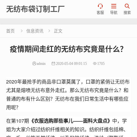



无纺布袋订制工厂
客服
导航
搜索
首页
信息资讯
正文


疫情期间走红的无纺布究竟是什么？
admin
2020-05-04 09:01:15
1705
2020年最抢手的商品非口罩莫属了，口罩的紧俏让
无纺布
尤其是熔喷
无纺布
意外走红。那么
无纺布
究竟是什么？和
普通的布有什么区别？
无纺布
在我们日常生活中有哪些应
用呢？
在第107期
《衣服选购那些事儿——面料大盘点》
中，学
姐为大家介绍过纺织纤维相关的知识。纺织纤维包括棉、