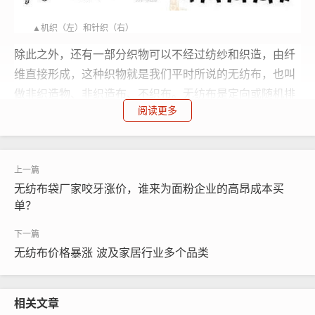
▲机织（左）和针织（右）
除此之外，还有一部分织物可以不经过纺纱和织造，由纤
维直接形成，这种织物就是我们平时所说的
无纺布
，也叫
做
非织造
物、
非织造
布、不织布。
无纺布
是定向或随机排
阅读更多
列的纤维通过摩擦、抱合、黏合或这些方法的组合而制
成，内涵在于“不织”。
无纺布
是以纤维的形式存在于布中
的，而纺织成的布则是以纱线的形态存在于布中的，这也
是
无纺布
区别于其他布的一个主要特点，
无纺布
中是抽不
无纺布袋厂家咬牙涨价，谁来为面粉企业的高昂成本买
出一个个线头的。
单？
无纺布
的原材料有哪些？
随着中石油、中石化开始建设口罩生产线，生产、出售口
无纺布价格暴涨 波及家居行业多个品类
罩，大家逐渐了解到口罩与石油也有着千丝万缕的联系。
《从石油到口罩》
详细介绍了从石油一步步变成口罩的全
相关文章
过程。石油蒸馏裂解可以得到丙烯，丙烯经过聚合反应得