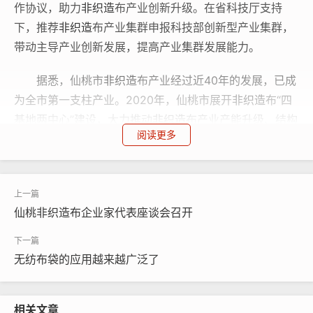
作协议，助力
非织造
布产业创新升级。在省科技厅支持
下，推荐
非织造
布产业集群申报科技部创新型产业集群，
带动主导产业创新发展，提高产业集群发展能力。
据悉，仙桃市
非织造
布产业经过近40年的发展，已成
为全市第一支柱产业。2020年，仙桃市展开
非织造
布“四
基地两中心”建设，大力推动
非织造
布产业产能升级、结构
阅读更多
升级、品牌升级，全市
非织造
布产业集群企业总数达1989
家，从业人员9万余人，实现营业收入587.95亿元，上缴
税收达20.35亿元，先后获批世界纺织产业集群培育单
位、国家外贸转型升级基地、中国
非织造
布制品生产基
仙桃非织造布企业家代表座谈会召开
地、中国
非织造
布产业名城、中国
非织造
材料供应基地、
中国县域产业集群竞争力百强。
无纺布袋的应用越来越广泛了
【来源：湖北省科学技术厅】
相关文章