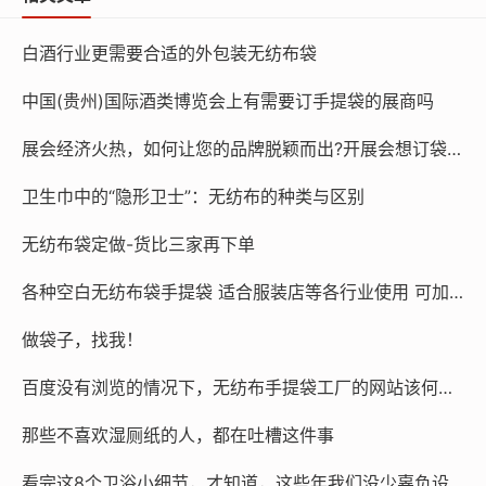
本文链接：
http://chinawfb.cn/post/219.html
白酒行业更需要合适的外包装无纺布袋
中国(贵州)国际酒类博览会上有需要订手提袋的展商吗
展会经济火热，如何让您的品牌脱颖而出?开展会想订袋子？找15225080030
卫生巾中的“隐形卫士”：无纺布的种类与区别
无纺布袋定做-货比三家再下单
各种空白无纺布袋手提袋 适合服装店等各行业使用 可加印内容 空白袋100个起发，加印内容1000条起 量大价优
做袋子，找我！
百度没有浏览的情况下，无纺布手提袋工厂的网站该何去何从？
那些不喜欢湿厕纸的人，都在吐槽这件事
看完这8个卫浴小细节，才知道，这些年我们没少辜负设计者的用心