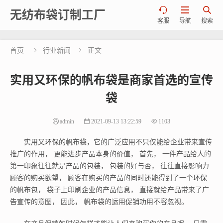



无纺布袋订制工厂
客服
导航
搜索
首页
行业新闻
正文


实用又环保的帆布袋是商家首选的宣传
袋
admin
2021-09-13 13:22:59
1103
实用又
环保
的帆布袋，它的广泛应用不只仅能给企业带来宣传
推广的作用， 更能进步产品本身的价值， 首先， 一件产品给人的
第一印象往往就是产品的包装， 包装的好与否， 往往直接影响力
顾客的购买欲望， 顾客在购买的产品的同时还能得到了一个
环保
的帆布包， 袋子上印刷企业的产品信息， 直接就给产品带来了广
告宣传的意图， 因此， 帆布袋的运用促销功用不容忽视。