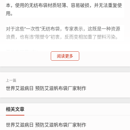
本，使用的
无纺布
袋材质轻薄、容易破损，并无法重复使
用。
对于这些“一次性”
无纺布
袋，专家表示，这既是一种资源
浪费，也有违“限塑令”初衷，反而变相加重了塑料污染。
无纺布
不是“布”
阅读更多
2020年1月，国家发展改革委、生态环境部联合发布了
《关于进一步加强塑料污染治理的意见》，被业界称为“史
上最严限塑令”。其中明确要求禁止生产、销售的塑料制品
世界艾滋病日 预防艾滋帆布袋厂家制作
包括“厚度小于0.025毫米的超薄塑料购物袋”，禁止、限制
使用的塑料制品包括“不可降解塑料袋”。
相关文章
因此人们开始寻找塑料袋的替代品，目前比较流行的包括
无纺布
袋、纸袋、生物降解塑料袋等。其中，
无纺布
袋具
世界艾滋病日 预防艾滋帆布袋厂家制作