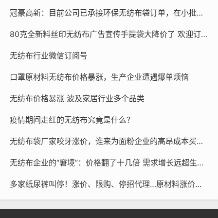
备坚韧耐用、造型美观，透气性好，可重复使用、可洗
冠豪高新：目前公司已承接环保无纺布袋订单，在小批量生产
涤，可印刷广告等特点，一时间，成为街头的一道风景。
80克全新料丝印无纺布广告宣传手提袋大降价了 欢迎订做 货发全国
可随着市面上
无纺布
袋的品类和数量越来越多，人们发
无纺布行业微信订阅号
现，有些
无纺布
袋的材质越来越薄，可以使用的次数逐步
减少，甚至成为了“一次性”
无纺布
袋。
口罩原材料无纺布价格暴涨，生产企业遭遇爆单烦恼
无纺布价格暴涨 波及家居行业多个品类
疫情期间走红的无纺布究竟是什么？
无纺布袋厂家咬牙涨价，谁来为面粉企业的高昂成本买单？
无纺布企业的“窘境”：价格翻了十几倍 需求增长远超生产能力
多家纸尿裤叫停！涨价、限购、停招代理…原材料涨价引发连锁效应
那究竟何为
无纺布
袋？