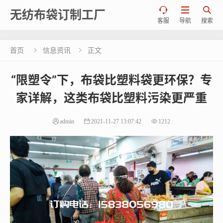



无纺布袋订制工厂
客服
导航
搜索
首页
信息资讯
正文


“限塑令”下，布袋比塑料袋更环保？专
家详解，这类布袋比塑料污染更严重
admin
2021-11-27 13:07:42
1212